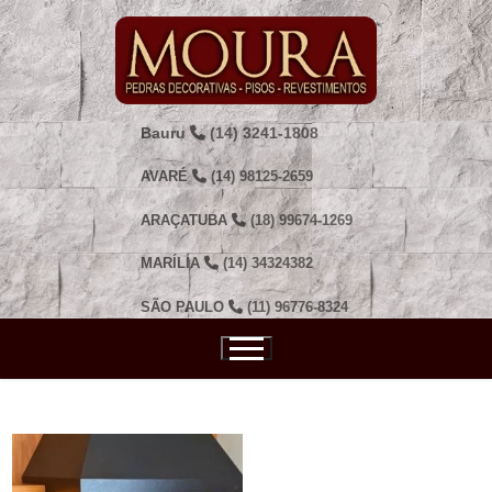
Pular
para
o
conteúdo
Bauru
(14) 3241-1808
AVARÉ
(14) 98125-2659
ARAÇATUBA
(18) 99674-1269
MARÍLIA
(14) 34324382
SÃO PAULO
(11) 96776-8324