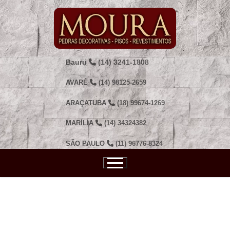
Pular
para
o
conteúdo
Bauru
(14) 3241-1808
AVARÉ
(14) 98125-2659
ARAÇATUBA
(18) 99674-1269
MARÍLIA
(14) 34324382
SÃO PAULO
(11) 96776-8324