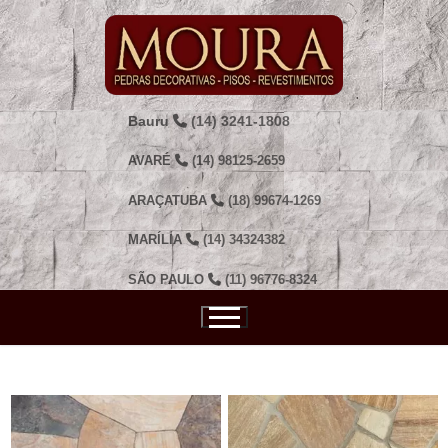
Pular
para
o
conteúdo
Bauru
(14) 3241-1808
AVARÉ
(14) 98125-2659
ARAÇATUBA
(18) 99674-1269
MARÍLIA
(14) 34324382
SÃO PAULO
(11) 96776-8324