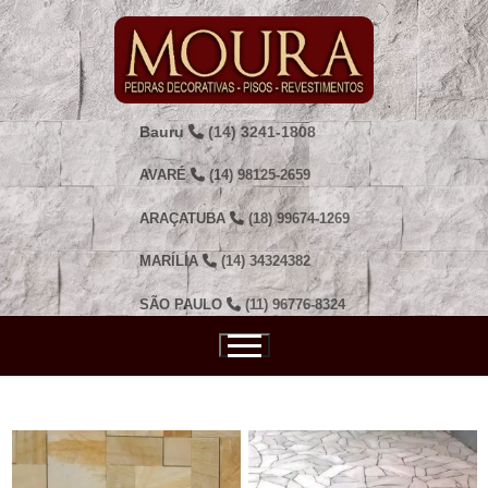
Pular
para
o
conteúdo
Bauru
(14) 3241-1808
AVARÉ
(14) 98125-2659
ARAÇATUBA
(18) 99674-1269
MARÍLIA
(14) 34324382
SÃO PAULO
(11) 96776-8324