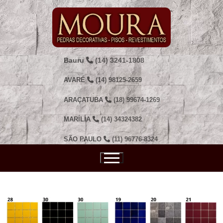
Pular
para
o
conteúdo
Bauru
(14) 3241-1808
AVARÉ
(14) 98125-2659
ARAÇATUBA
(18) 99674-1269
MARÍLIA
(14) 34324382
SÃO PAULO
(11) 96776-8324