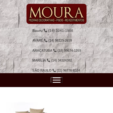
Pular
para
o
conteúdo
Bauru
(14) 3241-1808
AVARÉ
(14) 98125-2659
ARAÇATUBA
(18) 99674-1269
MARÍLIA
(14) 34324382
SÃO PAULO
(11) 96776-8324