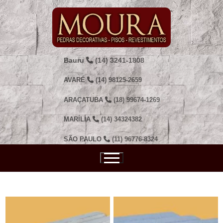
Pular
para
o
conteúdo
Bauru
(14) 3241-1808
AVARÉ
(14) 98125-2659
ARAÇATUBA
(18) 99674-1269
MARÍLIA
(14) 34324382
SÃO PAULO
(11) 96776-8324