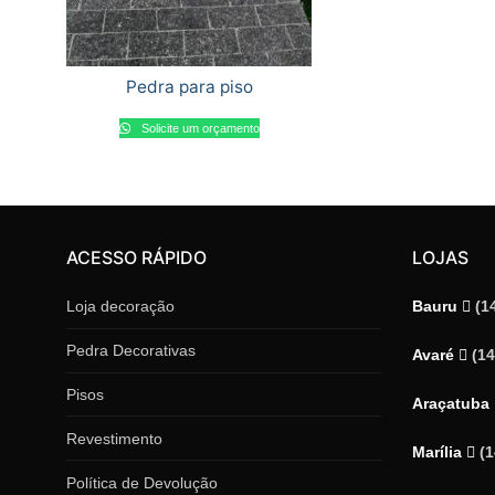
Pedra para piso
Solicite um orçamento
ACESSO RÁPIDO
LOJAS
Loja decoração
Bauru
(1
Pedra Decorativas
Avaré
(1
Pisos
Araçatuba
Revestimento
Marília
(
Política de Devolução