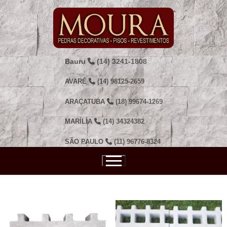
Pular
para
o
conteúdo
Bauru
(14) 3241-1808
AVARÉ
(14) 98125-2659
ARAÇATUBA
(18) 99674-1269
MARÍLIA
(14) 34324382
SÃO PAULO
(11) 96776-8324