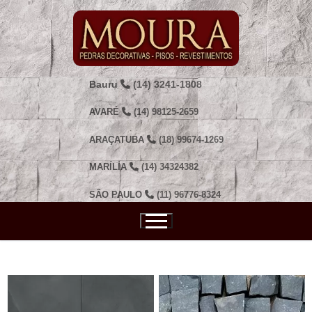
Pular
para
o
conteúdo
Bauru
(14) 3241-1808
AVARÉ
(14) 98125-2659
ARAÇATUBA
(18) 99674-1269
MARÍLIA
(14) 34324382
SÃO PAULO
(11) 96776-8324