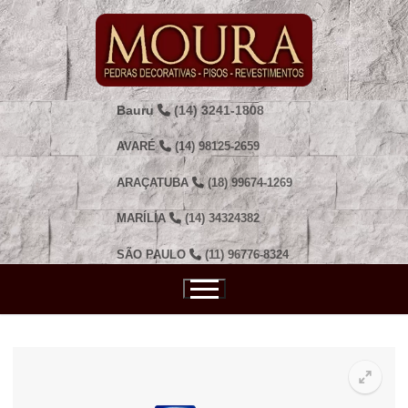
Pular
para
o
conteúdo
Bauru
(14) 3241-1808
AVARÉ
(14) 98125-2659
ARAÇATUBA
(18) 99674-1269
MARÍLIA
(14) 34324382
SÃO PAULO
(11) 96776-8324