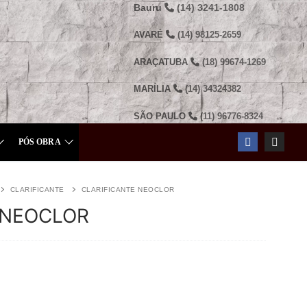
Bauru
(14) 3241-1808
AVARÉ
(14) 98125-2659
ARAÇATUBA
(18) 99674-1269
MARÍLIA
(14) 34324382
SÃO PAULO
(11) 96776-8324
PÓS OBRA
CLARIFICANTE
CLARIFICANTE NEOCLOR
 NEOCLOR