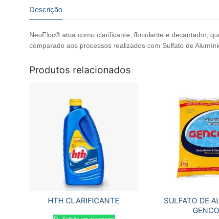
Descrição
NeoFloc® atua como clarificante, floculante e decantador, que
comparado aos processos realizados com Sulfato de Alumínio. 
Produtos relacionados
HTH CLARIFICANTE
SULFATO DE A
GENC
Solicite um orçamento