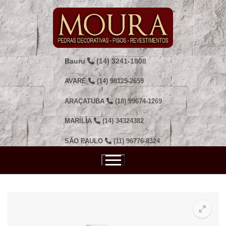
Pular
para
o
conteúdo
Bauru
(14) 3241-1808
AVARÉ
(14) 98125-2659
ARAÇATUBA
(18) 99674-1269
MARÍLIA
(14) 34324382
SÃO PAULO
(11) 96776-8324