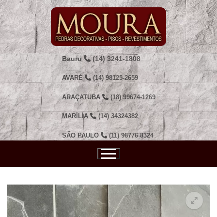
Pular
para
o
conteúdo
Bauru
(14) 3241-1808
AVARÉ
(14) 98125-2659
ARAÇATUBA
(18) 99674-1269
MARÍLIA
(14) 34324382
SÃO PAULO
(11) 96776-8324