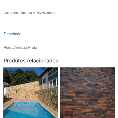
Pedra
Ardósia
Categoria:
Fachada e Revestimento
Preta
quantidade
Descrição
Pedra Ardósia Preta
Produtos relacionados