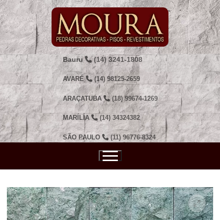
Pular
para
o
conteúdo
Bauru
(14) 3241-1808
AVARÉ
(14) 98125-2659
ARAÇATUBA
(18) 99674-1269
MARÍLIA
(14) 34324382
SÃO PAULO
(11) 96776-8324