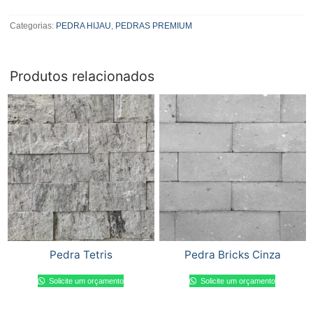
Pedra
Hijau
Categorias:
PEDRA HIJAU
,
PEDRAS PREMIUM
Bruta
quantidade
Produtos relacionados
Pedra Tetris
Pedra Bricks Cinza
Solicite um orçamento
Solicite um orçamento