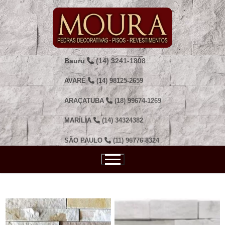
Pular
para
o
conteúdo
Bauru
(14) 3241-1808
AVARÉ
(14) 98125-2659
ARAÇATUBA
(18) 99674-1269
MARÍLIA
(14) 34324382
SÃO PAULO
(11) 96776-8324