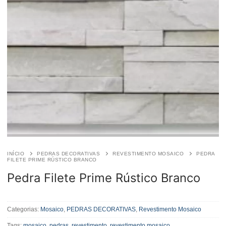
INÍCIO
PEDRAS DECORATIVAS
REVESTIMENTO MOSAICO
PEDRA
FILETE PRIME RÚSTICO BRANCO
Pedra Filete Prime Rústico Branco
Pedra
Filete
Categorias:
Mosaico
,
PEDRAS DECORATIVAS
,
Revestimento Mosaico
Prime
Tags:
mosaico
,
pedras
,
revestimento
,
revestimento mosaico