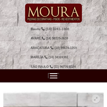
Pular
para
o
conteúdo
Bauru
(14) 3241-1808
AVARÉ
(14) 98125-2659
ARAÇATUBA
(18) 99674-1269
MARÍLIA
(14) 34324382
SÃO PAULO
(11) 96776-8324