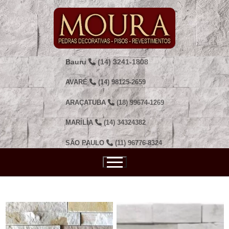
Pular
para
o
conteúdo
Bauru
(14) 3241-1808
AVARÉ
(14) 98125-2659
ARAÇATUBA
(18) 99674-1269
MARÍLIA
(14) 34324382
SÃO PAULO
(11) 96776-8324