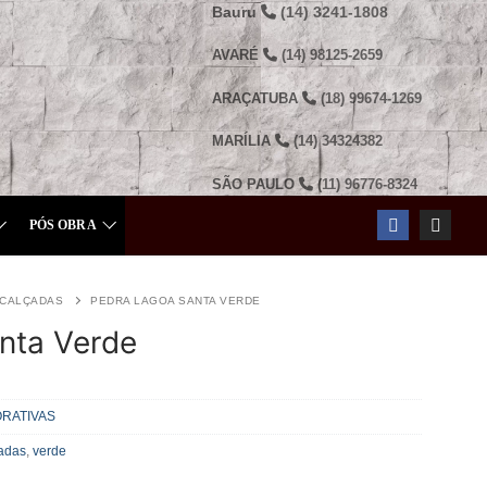
Bauru
(14) 3241-1808
AVARÉ
(14) 98125-2659
ARAÇATUBA
(18) 99674-1269
MARÍLIA
(14) 34324382
SÃO PAULO
(11) 96776-8324
PÓS OBRA
CALÇADAS
PEDRA LAGOA SANTA VERDE
nta Verde
RATIVAS
çadas
,
verde