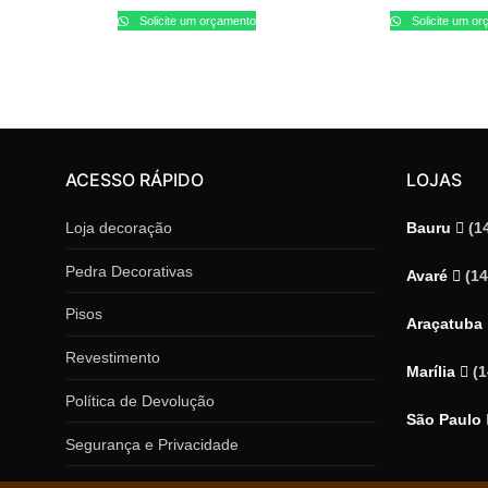
Solicite um orçamento
Solicite um o
ACESSO RÁPIDO
LOJAS
Loja decoração
Bauru
(1
Pedra Decorativas
Avaré
(1
Pisos
Araçatuba
Revestimento
Marília
(
Política de Devolução
São Paulo
Segurança e Privacidade