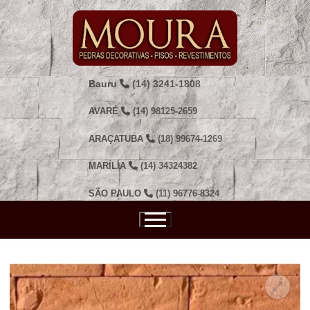
Pular
para
o
conteúdo
Bauru
(14) 3241-1808
AVARÉ
(14) 98125-2659
ARAÇATUBA
(18) 99674-1269
MARÍLIA
(14) 34324382
SÃO PAULO
(11) 96776-8324