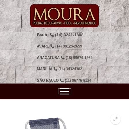
Pular
para
o
conteúdo
Bauru
(14) 3241-1808
AVARÉ
(14) 98125-2659
ARAÇATUBA
(18) 99674-1269
MARÍLIA
(14) 34324382
SÃO PAULO
(11) 96776-8324