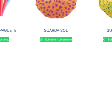
PAGUETE
GUARDA SOL
GU
rçamento
Solicite um orçamento
Sol