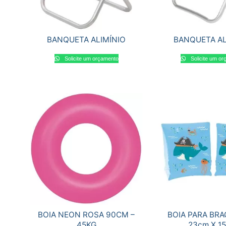
BANQUETA ALIMÍNIO
BANQUETA AL
Solicite um orçamento
Solicite um o
BOIA NEON ROSA 90CM –
BOIA PARA BR
45KG
23cm X 1