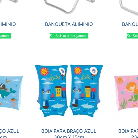
IMÍNIO
BANQUETA ALIMÍNIO
BANQU
rçamento
Solicite um orçamento
Sol
AÇO AZUL
BOIA PARA BRAÇO AZUL
BOIA PA
5cm
30cm X 15cm
23