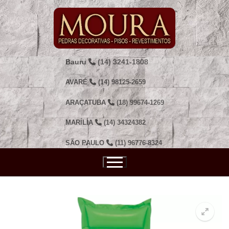
Pular
para
o
conteúdo
Bauru
(14) 3241-1808
AVARÉ
(14) 98125-2659
ARAÇATUBA
(18) 99674-1269
MARÍLIA
(14) 34324382
SÃO PAULO
(11) 96776-8324