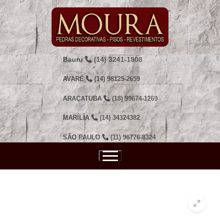
Pular
para
o
conteúdo
Bauru
(14) 3241-1808
AVARÉ
(14) 98125-2659
ARAÇATUBA
(18) 99674-1269
MARÍLIA
(14) 34324382
SÃO PAULO
(11) 96776-8324