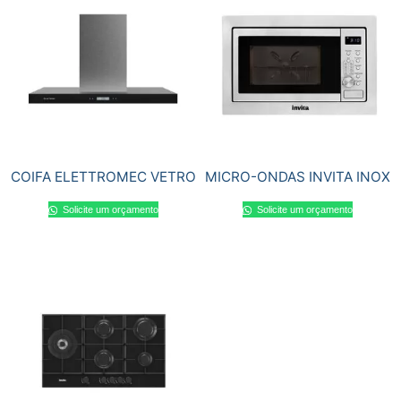
COIFA ELETTROMEC VETRO
MICRO-ONDAS INVITA INOX
Solicite um orçamento
Solicite um orçamento