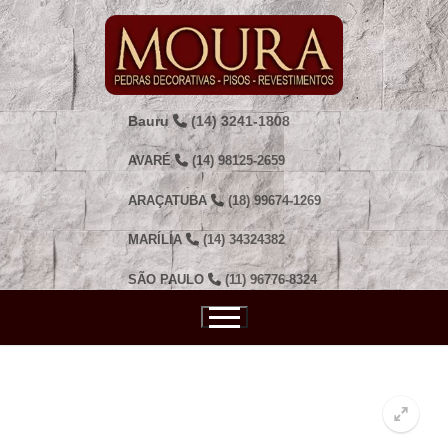
Pular
para
o
conteúdo
Bauru
(14) 3241-1808
AVARÉ
(14) 98125-2659
ARAÇATUBA
(18) 99674-1269
MARÍLIA
(14) 34324382
SÃO PAULO
(11) 96776-8324