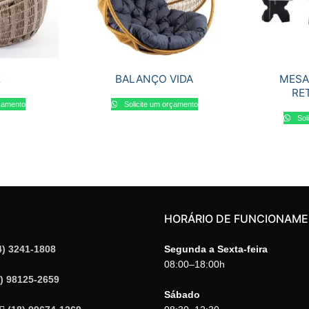
E
BALANÇO VIDA
MESA
RE
rçamento
Solicite um orçamento
Sol
HORÁRIO DE FUNCIONAM
4) 3241-1808
Segunda a Sexta-feira
08:00–18:00h
4) 98125-2659
Sábado