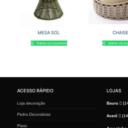
MESA SOL
CHAIS
Solicite um orçamento
Solicite um o
ACESSO RÁPIDO
LOJAS
Loja decoração
Bauru
(1
Pedra Decorativas
Avaré
(1
Pisos