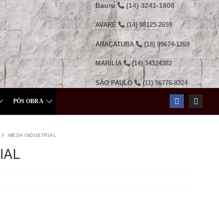
Bauru
(14) 3241-1808
AVARÉ
(14) 98125-2659
ARAÇATUBA
(18) 99674-1269
MARÍLIA
(14) 34324382
SÃO PAULO
(11) 96776-8324
PÓS OBRA
MESA INDUSTRIAL
IAL