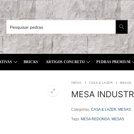
Pesquisar
por:
ATIVAS
BRICKS
ARTIGOS CONCRETO
PEDRAS PREMIUM
INÍCIO
CASA & LAZER
MESAS
MESA INDUSTR
Categorias:
CASA & LAZER
,
MESAS
Tags:
MESA REDONDA
,
MESAS