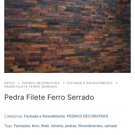
INÍCIO
PEDRAS DECORATIVAS
FACHADA E REVESTIMENTO
PEDRA FILETE FERRO SERRADO
Pedra Filete Ferro Serrado
Pedra
Filete
Categorias:
Fachada e Revestimento
,
PEDRAS DECORATIVAS
Ferro
Tags:
Fachadas
,
ferro
,
filete
,
mineira
,
pedras
,
Revestimentos
,
serrado
Serrado