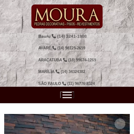
Pular
para
o
conteúdo
Bauru
(14) 3241-1808
AVARÉ
(14) 98125-2659
ARAÇATUBA
(18) 99674-1269
MARÍLIA
(14) 34324382
SÃO PAULO
(11) 96776-8324