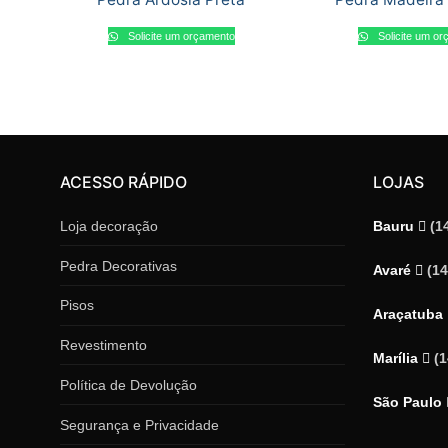
Solicite um orçamento
Solicite um o
ACESSO RÁPIDO
LOJAS
Loja decoração
Bauru
(1
Pedra Decorativas
Avaré
(1
Pisos
Araçatuba
Revestimento
Marília
(
Política de Devolução
São Paulo
Segurança e Privacidade