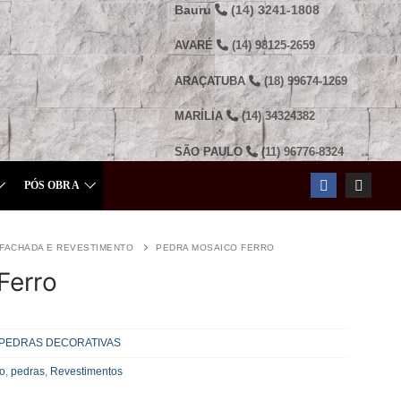
Bauru
(14) 3241-1808
AVARÉ
(14) 98125-2659
ARAÇATUBA
(18) 99674-1269
MARÍLIA
(14) 34324382
SÃO PAULO
(11) 96776-8324
PÓS OBRA
FACHADA E REVESTIMENTO
PEDRA MOSAICO FERRO
Ferro
PEDRAS DECORATIVAS
o
,
pedras
,
Revestimentos