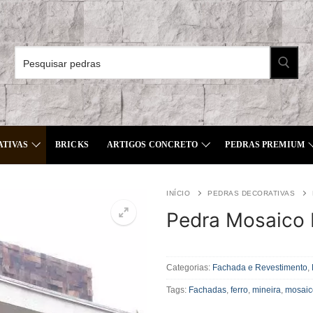
Pesquisar
por:
ATIVAS
BRICKS
ARTIGOS CONCRETO
PEDRAS PREMIUM
INÍCIO
PEDRAS DECORATIVAS
Pedra Mosaico 
Pedra
Mosaico
Categorias:
Fachada e Revestimento
,
Ferro
Tags:
Fachadas
,
ferro
,
mineira
,
mosaic
quantidade