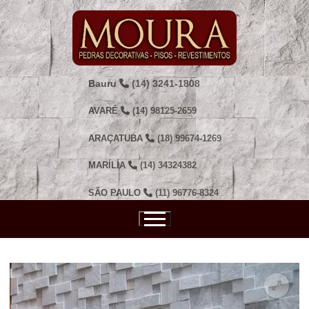
Pular
para
o
conteúdo
Bauru
(14) 3241-1808
AVARÉ
(14) 98125-2659
ARAÇATUBA
(18) 99674-1269
MARÍLIA
(14) 34324382
SÃO PAULO
(11) 96776-8324