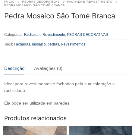
INÍCIO
PEDRAS DECORATIVAS
FACHADA E REVESTIMENTO
PEDRA MOSAICO SÃO TOMÉ BRANCA
Pedra Mosaico São Tomé Branca
Pedra
Mosaico
Categorias:
Fachada e Revestimento
,
PEDRAS DECORATIVAS
São
Tags:
Fachadas
,
mosaico
,
pedras
,
Revestimentos
Tomé
Branca
quantidade
Descrição
Avaliações (0)
Ideal para revestimentos e fachadas pela sua coloração e
rusticidade.
Ela pode ser utilizada em paredes.
Produtos relacionados