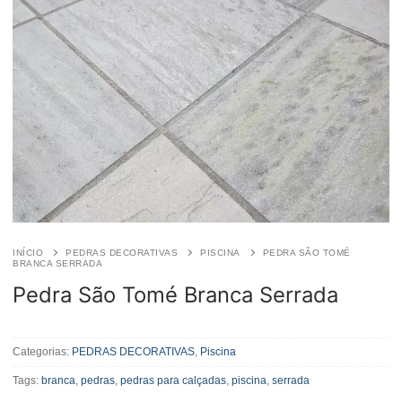
INÍCIO
PEDRAS DECORATIVAS
PISCINA
PEDRA SÃO TOMÉ
BRANCA SERRADA
Pedra São Tomé Branca Serrada
Pedra
São
Categorias:
PEDRAS DECORATIVAS
,
Piscina
Tomé
Tags:
branca
,
pedras
,
pedras para calçadas
,
piscina
,
serrada
Branca