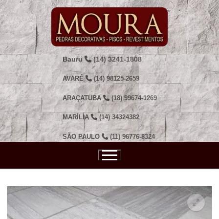
Pular
para
o
conteúdo
Bauru
(14) 3241-1808
AVARÉ
(14) 98125-2659
ARAÇATUBA
(18) 99674-1269
MARÍLIA
(14) 34324382
SÃO PAULO
(11) 96776-8324