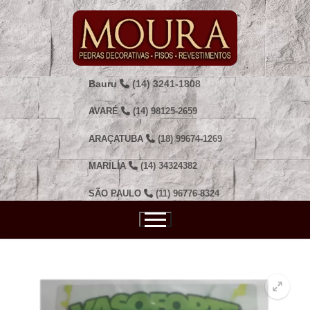
Pular
para
o
conteúdo
Bauru
(14) 3241-1808
AVARÉ
(14) 98125-2659
ARAÇATUBA
(18) 99674-1269
MARÍLIA
(14) 34324382
SÃO PAULO
(11) 96776-8324